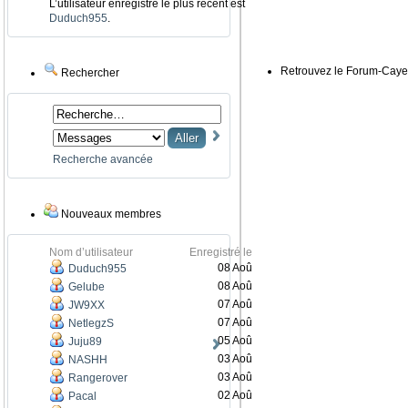
L’utilisateur enregistré le plus récent est
Duduch955
.
Retrouvez le Forum-Caye
Rechercher
Recherche avancée
Nouveaux membres
Nom d’utilisateur
Enregistré le
08 Aoû
Duduch955
08 Aoû
Gelube
07 Aoû
JW9XX
07 Aoû
NetlegzS
05 Aoû
Juju89
03 Aoû
NASHH
03 Aoû
Rangerover
02 Aoû
Pacal