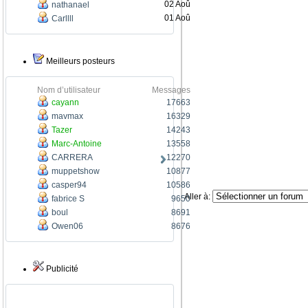
02 Aoû
nathanael
01 Aoû
Carllll
Meilleurs posteurs
Nom d’utilisateur
Messages
cayann
17663
mavmax
16329
Tazer
14243
Marc-Antoine
13558
CARRERA
12270
muppetshow
10877
casper94
10586
Aller à:
fabrice S
9650
boul
8691
Owen06
8676
Publicité