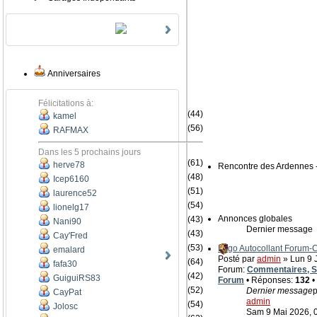
Anniversaires
Félicitations à:
(44)
kamel
(56)
RAFMAX
Dans les 5 prochains jours
(61)
herve78
Rencontre des Ardennes 
(48)
Icep6160
(51)
laurence52
(54)
lionelg17
Annonces globales
(43)
Nani90
Dernier message
(43)
Cay'Fred
(53)
Logo Autocollant Forum
emalard
Posté par
admin
» Lun 9 J
(64)
fafa30
Forum:
Commentaires, Su
(42)
GuiguiRS83
Forum
• Réponses:
132
•
(52)
Dernier message
p
CayPat
admin
(54)
Jolosc
Sam 9 Mai 2026, 