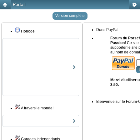
Portail
Version compléte
Dons PayPal
Horloge
Forum du Porsch
Passion!
Ce site 
supporter le site
au nom de domain
Merci d’utiliser
3.50.
Bienvenue sur le Forum
A travers le monde!
Garages Independants