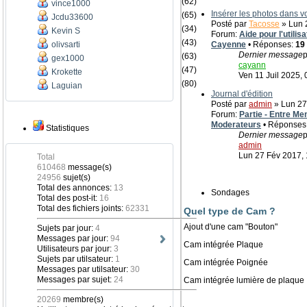
(62)
vince1000
Insérer les photos dans 
(65)
Jcdu33600
Posté par
Tacosse
» Lun 2
(34)
Kevin S
Forum:
Aide pour l'utili
(43)
olivsarti
Cayenne
• Réponses:
19
Dernier message
p
(63)
gex1000
cayann
(47)
Krokette
Ven 11 Juil 2025, 
(80)
Laguian
Journal d'édition
Posté par
admin
» Lun 27
Forum:
Partie - Entre Me
Moderateurs
• Réponses
Statistiques
Dernier message
p
admin
Lun 27 Fév 2017, 
Total
610468
message(s)
24956
sujet(s)
Total des annonces:
13
Sondages
Total des post-it:
16
Total des fichiers joints:
62331
Quel type de Cam ?
Ajout d'une cam "Bouton"
Sujets par jour:
4
Messages par jour:
94
Cam intégrée Plaque
Utilisateurs par jour:
3
Sujets par utilsateur:
1
Cam intégrée Poignée
Messages par utilsateur:
30
Messages par sujet:
24
Cam intégrée lumière de plaque
20269
membre(s)