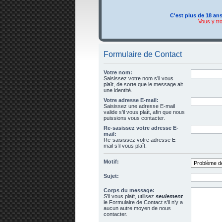
C'est plus de 18 an
Vous y tr
Formulaire de Contact
Votre nom:
Saisissez votre nom s’il vous
plaît, de sorte que le message ait
une identité.
Votre adresse E-mail:
Saisissez une adresse E-mail
valide s’il vous plaît, afin que nous
puissions vous contacter.
Re-sasissez votre adresse E-
mail:
Re-saisissez votre adresse E-
mail s’il vous plaît.
Motif:
Sujet:
Corps du message:
S’il vous plaît, utilisez
seulement
le Formulaire de Contact s’il n’y a
aucun autre moyen de nous
contacter.