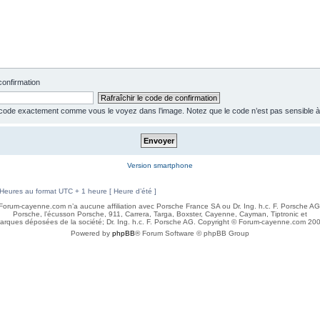
 code exactement comme vous le voyez dans l’image. Notez que le code n’est pas sensible à
Version smartphone
Heures au format UTC + 1 heure [ Heure d’été ]
Forum-cayenne.com n’a aucune affiliation avec Porsche France SA ou Dr. Ing. h.c. F. Porsche AG
Porsche, l’écusson Porsche, 911, Carrera, Targa, Boxster, Cayenne, Cayman, Tiptronic et
rques déposées de la société; Dr. Ing. h.c. F. Porsche AG. Copyright © Forum-cayenne.com 2008
Powered by
phpBB
® Forum Software © phpBB Group