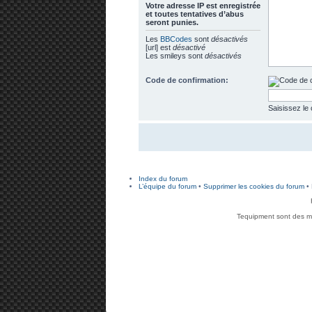
Votre adresse ΙΡ est enregistrée
et toutes tentatives d’abus
seront punies.
Les
BBCodes
sont
désactivés
[url] est
désactivé
Les smileys sont
désactivés
Code de confirmation:
Saisissez le
Index du forum
L’équipe du forum
•
Supprimer les cookies du forum
• 
Tequipment sont des ma