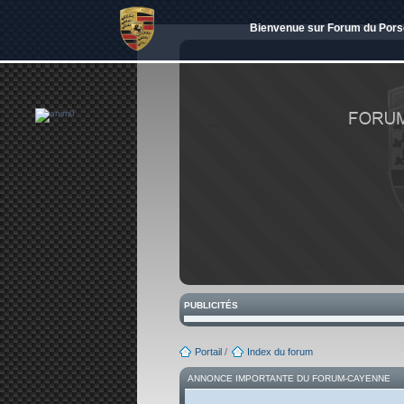
Bienvenue sur Forum du Porsch
PUBLICITÉS
Portail
/
Index du forum
ANNONCE IMPORTANTE DU FORUM-CAYENNE