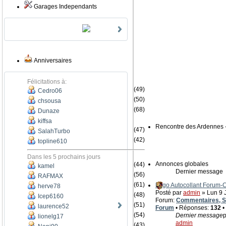
Garages Independants
Anniversaires
Félicitations à:
(49)
Cedro06
(50)
chsousa
(68)
Dunaze
kiffsa
Rencontre des Ardennes 
(47)
SalahTurbo
(42)
topline610
Dans les 5 prochains jours
Annonces globales
(44)
kamel
Dernier message
(56)
RAFMAX
(61)
Logo Autocollant Forum
herve78
Posté par
admin
» Lun 9 J
(48)
Icep6160
Forum:
Commentaires, Su
(51)
laurence52
Forum
• Réponses:
132
•
(54)
Dernier message
p
lionelg17
admin
(43)