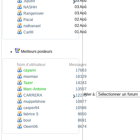
05 Aoû
Juju89
03 Aoû
NASHH
03 Aoû
Rangerover
02 Aoû
Pacal
02 Aoû
nathanael
01 Aoû
Carllll
Meilleurs posteurs
Nom d’utilisateur
Messages
cayann
17663
mavmax
16329
Tazer
14243
Marc-Antoine
13557
Aller à:
CARRERA
12270
muppetshow
10877
casper94
10586
fabrice S
9650
boul
8691
Owen06
8674