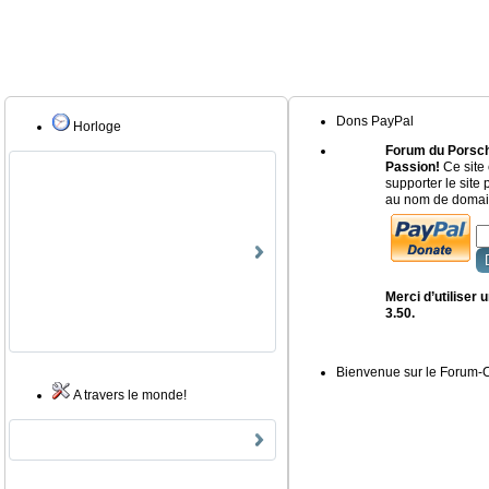
Dons PayPal
Horloge
Forum du Porsch
Passion!
Ce site 
supporter le site
au nom de domain
Merci d’utiliser
3.50.
Bienvenue sur le Forum
A travers le monde!