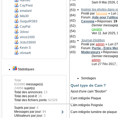
Nani90
Sam 9 Mai 2026, 
(43)
Cay'Fred
Insérer les photos dans 
(53)
emalard
Posté par
Tacosse
» Lun 2
(64)
fafa30
Forum:
Aide pour l'utili
(42)
GuiguiRS83
Cayenne
• Réponses:
19
Dernier message
p
(52)
CayPat
cayann
(54)
Jolosc
Ven 11 Juil 2025, 
(62)
vince1000
Journal d'édition
(65)
Jcdu33600
Posté par
admin
» Lun 27
(34)
Kevin S
Forum:
Partie - Entre Me
(43)
Moderateurs
• Réponses
olivsarti
Dernier message
p
admin
Lun 27 Fév 2017, 
Statistiques
Sondages
Total
610460
message(s)
Quel type de Cam ?
24956
sujet(s)
Ajout d'une cam "Bouton"
Total des annonces:
13
Total des post-it:
16
Cam intégrée Plaque
Total des fichiers joints:
62329
Cam intégrée Poignée
Sujets par jour:
4
Messages par jour:
94
Cam intégrée lumière de plaque
Utilisateurs par jour:
3