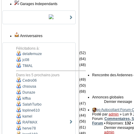
Garages Independants
Anniversaires
Félicitations à:
(52)
delafernuze
(64)
jc08
(48)
TIMAL
Dans les 5 prochains jours
Rencontre des Ardennes 
(49)
Cedro06
(50)
chsousa
(68)
Dunaze
Annonces globales
kiffsa
Dernier message
(47)
SalahTurbo
(42)
Logo Autocollant Forum
topline610
Posté par
admin
» Lun 9 J
(44)
kamel
Forum:
Commentaires, Su
(56)
RAFMAX
Forum
• Réponses:
132
•
(61)
Dernier message
p
herve78
admin
(48)