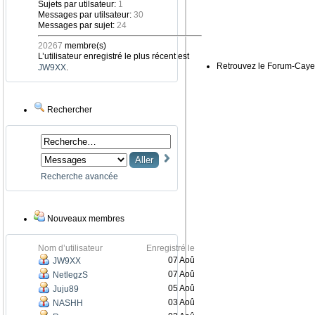
Sujets par utilsateur:
1
Messages par utilsateur:
30
Messages par sujet:
24
20267
membre(s)
L’utilisateur enregistré le plus récent est
Retrouvez le Forum-Caye
JW9XX
.
Rechercher
Recherche avancée
Nouveaux membres
Nom d’utilisateur
Enregistré le
07 Aoû
JW9XX
07 Aoû
NetlegzS
05 Aoû
Juju89
03 Aoû
NASHH