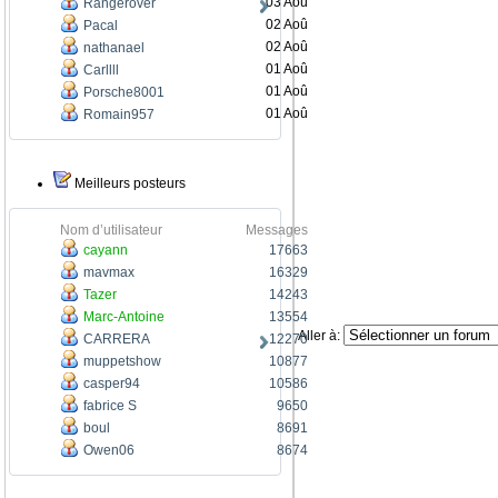
03 Aoû
Rangerover
02 Aoû
Pacal
02 Aoû
nathanael
01 Aoû
Carllll
01 Aoû
Porsche8001
01 Aoû
Romain957
Meilleurs posteurs
Nom d’utilisateur
Messages
cayann
17663
mavmax
16329
Tazer
14243
Marc-Antoine
13554
Aller à:
CARRERA
12270
muppetshow
10877
casper94
10586
fabrice S
9650
boul
8691
Owen06
8674