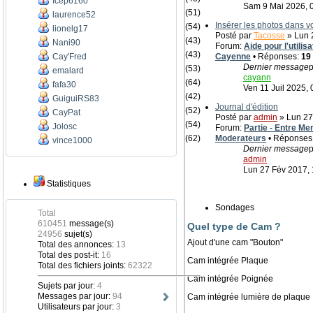
Icep6160
Sam 9 Mai 2026, 
(51)
laurence52
Insérer les photos dans 
(54)
lionelg17
Posté par
Tacosse
» Lun 2
(43)
Nani90
Forum:
Aide pour l'utili
(43)
Cay'Fred
Cayenne
• Réponses:
19
Dernier message
p
(53)
emalard
cayann
(64)
fafa30
Ven 11 Juil 2025, 
(42)
GuiguiRS83
Journal d'édition
(52)
CayPat
Posté par
admin
» Lun 27
(54)
Jolosc
Forum:
Partie - Entre Me
(62)
Moderateurs
• Réponses
vince1000
Dernier message
p
admin
Lun 27 Fév 2017, 
Statistiques
Sondages
Total
610451
message(s)
Quel type de Cam ?
24956
sujet(s)
Ajout d'une cam "Bouton"
Total des annonces:
13
Total des post-it:
16
Cam intégrée Plaque
Total des fichiers joints:
62322
Cam intégrée Poignée
Sujets par jour:
4
Messages par jour:
94
Cam intégrée lumière de plaque
Utilisateurs par jour:
3