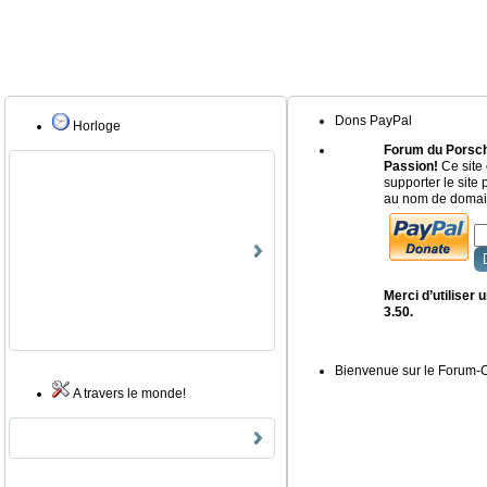
Dons PayPal
Horloge
Forum du Porsch
Passion!
Ce site 
supporter le site
au nom de domain
Merci d’utiliser
3.50.
Bienvenue sur le Forum
A travers le monde!