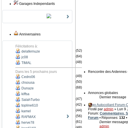
Garages Independants
Anniversaires
Félicitations à:
(52)
delafernuze
(64)
jc08
(48)
TIMAL
Dans les 5 prochains jours
Rencontre des Ardennes 
(49)
Cedro06
(50)
chsousa
(68)
Dunaze
Annonces globales
kiffsa
Dernier message
(47)
SalahTurbo
(42)
Logo Autocollant Forum
topline610
Posté par
admin
» Lun 9 J
(44)
kamel
Forum:
Commentaires, Su
(56)
RAFMAX
Forum
• Réponses:
132
•
(61)
Dernier message
p
herve78
admin
(48)