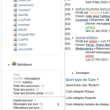
Icep6160
Sam 9 Mai 2026, 
(51)
laurence52
Insérer les photos dans 
(54)
lionelg17
Posté par
Tacosse
» Lun 2
(43)
Nani90
Forum:
Aide pour l'utili
(43)
Cay'Fred
Cayenne
• Réponses:
19
Dernier message
p
(53)
emalard
cayann
(64)
fafa30
Ven 11 Juil 2025, 
(42)
GuiguiRS83
Journal d'édition
(52)
CayPat
Posté par
admin
» Lun 27
(54)
Jolosc
Forum:
Partie - Entre Me
(62)
Moderateurs
• Réponses
vince1000
Dernier message
p
admin
Lun 27 Fév 2017, 
Statistiques
Sondages
Total
610451
message(s)
Quel type de Cam ?
24956
sujet(s)
Ajout d'une cam "Bouton"
Total des annonces:
13
Total des post-it:
16
Cam intégrée Plaque
Total des fichiers joints:
62322
Cam intégrée Poignée
Sujets par jour:
4
Messages par jour:
94
Cam intégrée lumière de plaque
Utilisateurs par jour:
3