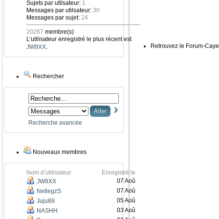
Sujets par utilsateur:
1
Messages par utilsateur:
30
Messages par sujet:
24
20267
membre(s)
L’utilisateur enregistré le plus récent est
Retrouvez le Forum-Caye
JW9XX
.
Rechercher
Recherche avancée
Nouveaux membres
Nom d’utilisateur
Enregistré le
07 Aoû
JW9XX
07 Aoû
NetlegzS
05 Aoû
Juju89
03 Aoû
NASHH