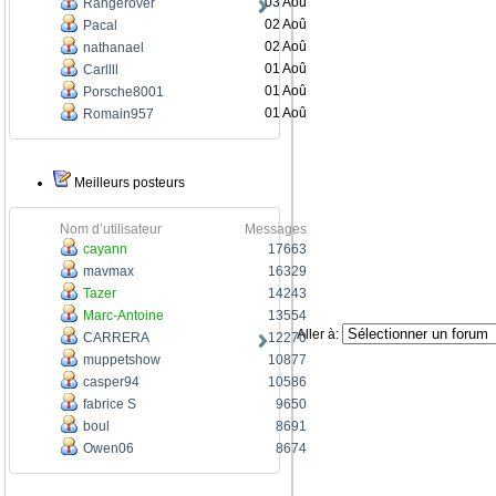
03 Aoû
Rangerover
02 Aoû
Pacal
02 Aoû
nathanael
01 Aoû
Carllll
01 Aoû
Porsche8001
01 Aoû
Romain957
Meilleurs posteurs
Nom d’utilisateur
Messages
cayann
17663
mavmax
16329
Tazer
14243
Marc-Antoine
13554
Aller à:
CARRERA
12270
muppetshow
10877
casper94
10586
fabrice S
9650
boul
8691
Owen06
8674