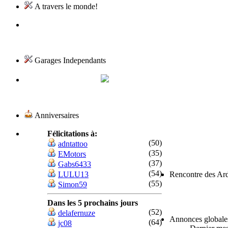
A travers le monde!
Garages Independants
Anniversaires
Félicitations à:
(50)
adntattoo
(35)
EMotors
(37)
Gabs6433
(54)
LULU13
Rencontre des Ar
(55)
Simon59
Dans les 5 prochains jours
(52)
delafernuze
Annonces globale
(64)
jc08