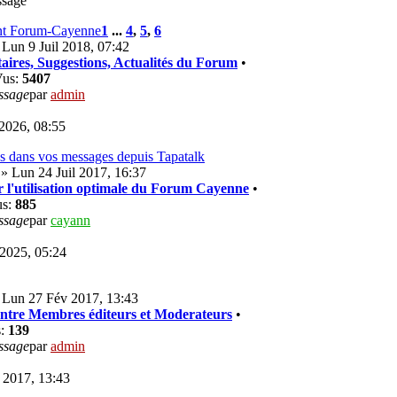
ssage
nt Forum-Cayenne
1
...
4
,
5
,
6
Lun 9 Juil 2018, 07:42
ires, Suggestions, Actualités du Forum
•
Vus:
5407
ssage
par
admin
2026, 08:55
os dans vos messages depuis Tapatalk
» Lun 24 Juil 2017, 16:37
 l'utilisation optimale du Forum Cayenne
•
us:
885
ssage
par
cayann
 2025, 05:24
 Lun 27 Fév 2017, 13:43
Entre Membres éditeurs et Moderateurs
•
s:
139
ssage
par
admin
 2017, 13:43