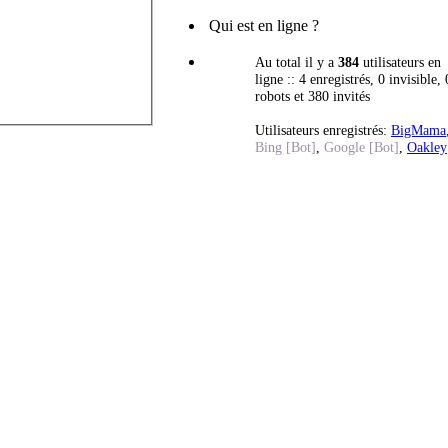
Qui est en ligne ?
Au total il y a
384
utilisateurs en
ligne :: 4 enregistrés, 0 invisible, 
robots et 380 invités
Utilisateurs enregistrés:
BigMama
Bing [Bot]
,
Google [Bot]
,
Oakley