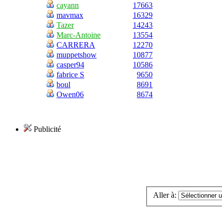
cayann
17663
mavmax
16329
Tazer
14243
Marc-Antoine
13554
CARRERA
12270
muppetshow
10877
casper94
10586
fabrice S
9650
boul
8691
Owen06
8674
Publicité
Aller à: