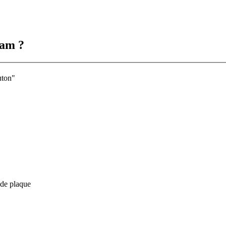
Cam ?
uton"
 de plaque