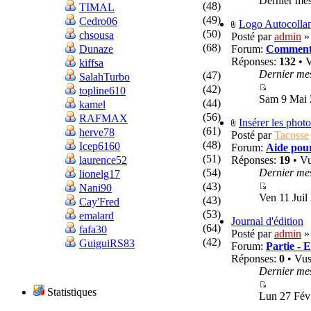
Dernier me
(48)
TIMAL
(49)
Cedro06
Logo Autocolla
(50)
chsousa
Posté par
admin
» 
(68)
Dunaze
Forum:
Commenta
Réponses:
132
• 
kiffsa
Dernier me
(47)
SalahTurbo
(42)
topline610
Sam 9 Mai 
(44)
kamel
(56)
RAFMAX
Insérer les phot
(61)
herve78
Posté par
Tacosse
(48)
Icep6160
Forum:
Aide pour
(51)
laurence52
Réponses:
19
• V
(54)
Dernier me
lionelg17
(43)
Nani90
Ven 11 Juil
(43)
Cay'Fred
(53)
emalard
Journal d'édition
(64)
fafa30
Posté par
admin
»
(42)
GuiguiRS83
Forum:
Partie - 
Réponses:
0
• Vu
Dernier me
Statistiques
Lun 27 Fév