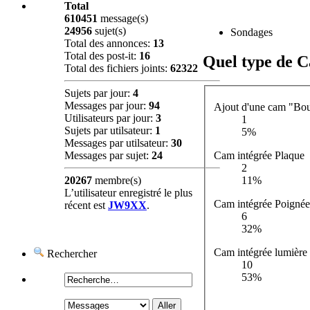
Total
610451
message(s)
24956
sujet(s)
Sondages
Total des annonces:
13
Total des post-it:
16
Quel type de 
Total des fichiers joints:
62322
Sujets par jour:
4
Messages par jour:
94
Ajout d'une cam "Bo
Utilisateurs par jour:
3
1
Sujets par utilsateur:
1
5%
Messages par utilsateur:
30
Messages par sujet:
24
Cam intégrée Plaque
2
20267
membre(s)
11%
L’utilisateur enregistré le plus
Cam intégrée Poignée
récent est
JW9XX
.
6
32%
Cam intégrée lumière
Rechercher
10
53%