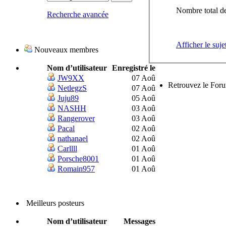
Nombre total de
Recherche avancée
Afficher le suje
Nouveaux membres
Nom d’utilisateur
Enregistré le
JW9XX
07 Aoû
Retrouvez le For
NetlegzS
07 Aoû
Juju89
05 Aoû
NASHH
03 Aoû
Rangerover
03 Aoû
Pacal
02 Aoû
nathanael
02 Aoû
Carllll
01 Aoû
Porsche8001
01 Aoû
Romain957
01 Aoû
Meilleurs posteurs
Nom d’utilisateur
Messages