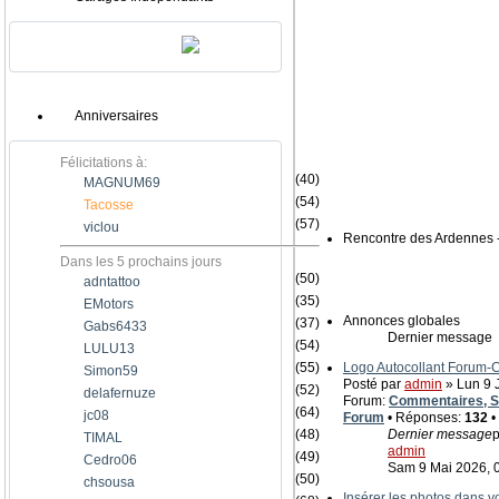
Anniversaires
Félicitations à:
(40)
MAGNUM69
(54)
Tacosse
(57)
viclou
Rencontre des Ardennes 
Dans les 5 prochains jours
(50)
adntattoo
(35)
EMotors
Annonces globales
(37)
Gabs6433
Dernier message
(54)
LULU13
(55)
Logo Autocollant Forum
Simon59
Posté par
admin
» Lun 9 J
(52)
delafernuze
Forum:
Commentaires, Su
(64)
jc08
Forum
• Réponses:
132
•
(48)
Dernier message
p
TIMAL
admin
(49)
Cedro06
Sam 9 Mai 2026, 
(50)
chsousa
Insérer les photos dans 