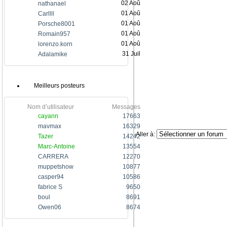
02 Aoû
nathanael
01 Aoû
Carllll
01 Aoû
Porsche8001
01 Aoû
Romain957
01 Aoû
lorenzo.korn
31 Juil
Adalamike
Meilleurs posteurs
Nom d’utilisateur
Messages
cayann
17663
mavmax
16329
Aller à:
Tazer
14242
Marc-Antoine
13554
CARRERA
12270
muppetshow
10877
casper94
10586
fabrice S
9650
boul
8691
Owen06
8674