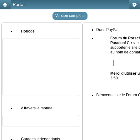
Portail
Version compléte
Dons PayPal
Horloge
Forum du Porsch
Passion!
Ce site 
supporter le site
au nom de domain
Merci d’utiliser
3.50.
Bienvenue sur le Forum
A travers le monde!
Garages Independants