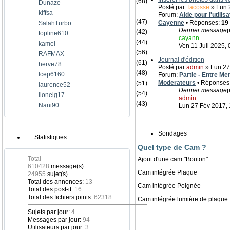
(68)
Dunaze
Posté par
Tacosse
» Lun 2
kiffsa
Forum:
Aide pour l'utili
(47)
Cayenne
• Réponses:
19
SalahTurbo
Dernier message
p
(42)
topline610
cayann
(44)
kamel
Ven 11 Juil 2025, 
(56)
RAFMAX
Journal d'édition
(61)
herve78
Posté par
admin
» Lun 27
(48)
Icep6160
Forum:
Partie - Entre Me
Moderateurs
• Réponses
(51)
laurence52
Dernier message
p
(54)
lionelg17
admin
(43)
Nani90
Lun 27 Fév 2017, 
Sondages
Statistiques
Quel type de Cam ?
Total
Ajout d'une cam "Bouton"
610428
message(s)
Cam intégrée Plaque
24955
sujet(s)
Total des annonces:
13
Cam intégrée Poignée
Total des post-it:
16
Total des fichiers joints:
62318
Cam intégrée lumière de plaque
Sujets par jour:
4
Messages par jour:
94
Utilisateurs par jour:
3