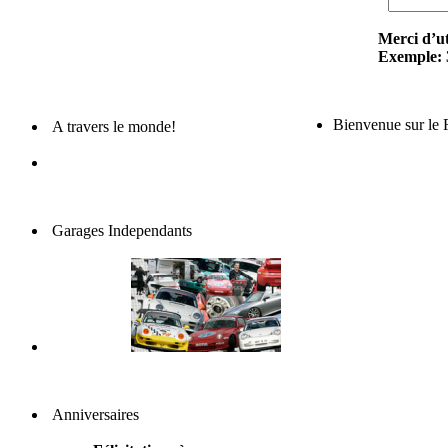
Merci d’ut
Exemple: 
Bienvenue sur le
A travers le monde!
Garages Independants
Anniversaires