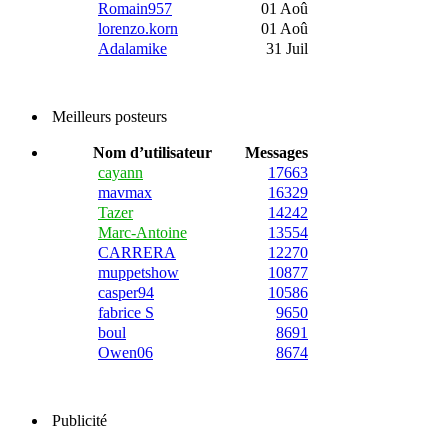
Romain957
01 Aoû
lorenzo.korn
01 Aoû
Adalamike
31 Juil
Meilleurs posteurs
Nom d’utilisateur
Messages
cayann
17663
mavmax
16329
Tazer
14242
Marc-Antoine
13554
CARRERA
12270
muppetshow
10877
casper94
10586
fabrice S
9650
boul
8691
Owen06
8674
Publicité