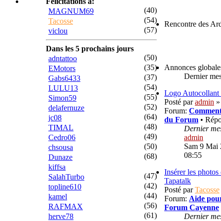
Félicitations à:
(40)
MAGNUM69
(54)
Tacosse
Rencontre des Ar
(57)
viclou
Dans les 5 prochains jours
(50)
adntattoo
(35)
Annonces globale
EMotors
Dernier me
(37)
Gabs6433
(54)
LULU13
Logo Autocollan
(55)
Simon59
Posté par
admin
» 
(52)
delafernuze
Forum:
Commentai
(64)
jc08
du Forum
• Répo
(48)
TIMAL
Dernier me
(49)
Cedro06
admin
(50)
Sam 9 Mai 
chsousa
08:55
(68)
Dunaze
kiffsa
Insérer les photo
(47)
SalahTurbo
Tapatalk
(42)
topline610
Posté par
Tacosse
(44)
kamel
Forum:
Aide pour
(56)
RAFMAX
Forum Cayenne
(61)
herve78
Dernier me