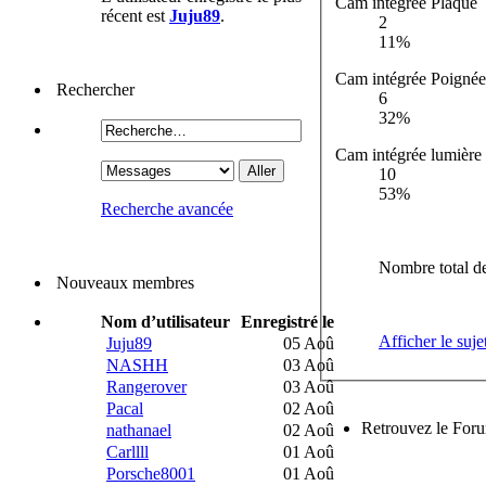
Cam intégrée Plaque
récent est
Juju89
.
2
11%
Cam intégrée Poignée
Rechercher
6
32%
Cam intégrée lumière
10
53%
Recherche avancée
Nombre total de
Nouveaux membres
Nom d’utilisateur
Enregistré le
Afficher le suje
Juju89
05 Aoû
NASHH
03 Aoû
Rangerover
03 Aoû
Pacal
02 Aoû
Retrouvez le For
nathanael
02 Aoû
Carllll
01 Aoû
Porsche8001
01 Aoû