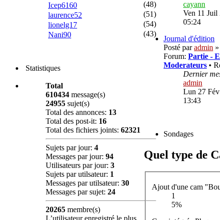
(48)
cayann
Icep6160
Ven 11 Juil
(51)
laurence52
05:24
(54)
lionelg17
(43)
Nani90
Journal d'édition
Posté par
admin
»
Forum:
Partie - 
Moderateurs
• R
Statistiques
Dernier me
admin
Total
Lun 27 Fév
610434
message(s)
13:43
24955
sujet(s)
Total des annonces:
13
Total des post-it:
16
Total des fichiers joints:
62321
Sondages
Sujets par jour:
4
Quel type de 
Messages par jour:
94
Utilisateurs par jour:
3
Sujets par utilsateur:
1
Messages par utilsateur:
30
Ajout d'une cam "Bo
Messages par sujet:
24
1
5%
20265
membre(s)
L’utilisateur enregistré le plus