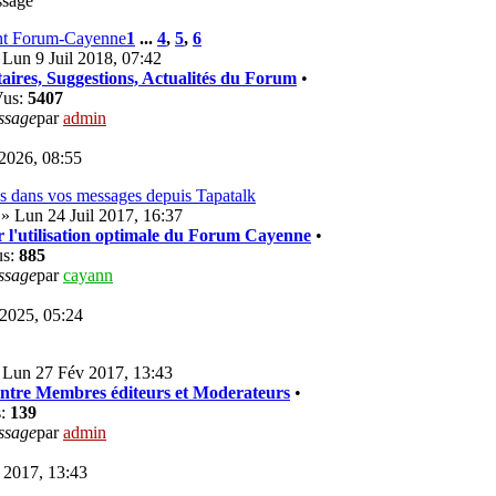
ssage
nt Forum-Cayenne
1
...
4
,
5
,
6
Lun 9 Juil 2018, 07:42
ires, Suggestions, Actualités du Forum
•
Vus:
5407
ssage
par
admin
2026, 08:55
os dans vos messages depuis Tapatalk
» Lun 24 Juil 2017, 16:37
 l'utilisation optimale du Forum Cayenne
•
us:
885
ssage
par
cayann
 2025, 05:24
 Lun 27 Fév 2017, 13:43
Entre Membres éditeurs et Moderateurs
•
s:
139
ssage
par
admin
 2017, 13:43