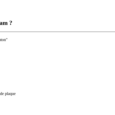
Cam ?
uton"
 de plaque