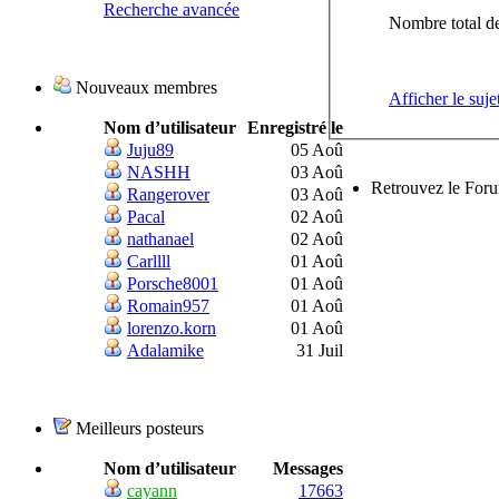
Recherche avancée
Nombre total de
Nouveaux membres
Afficher le suje
Nom d’utilisateur
Enregistré le
Juju89
05 Aoû
NASHH
03 Aoû
Retrouvez le For
Rangerover
03 Aoû
Pacal
02 Aoû
nathanael
02 Aoû
Carllll
01 Aoû
Porsche8001
01 Aoû
Romain957
01 Aoû
lorenzo.korn
01 Aoû
Adalamike
31 Juil
Meilleurs posteurs
Nom d’utilisateur
Messages
cayann
17663