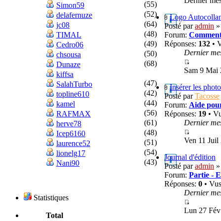
Dernier me
(55)
Simon59
(52)
delafernuze
Logo Autocolla
(64)
jc08
Posté par
admin
» 
(48)
TIMAL
Forum:
Commenta
(49)
Réponses:
132
• 
Cedro06
Dernier me
(50)
chsousa
(68)
Dunaze
Sam 9 Mai 
kiffsa
(47)
SalahTurbo
Insérer les phot
(42)
topline610
Posté par
Tacosse
(44)
kamel
Forum:
Aide pour
(56)
RAFMAX
Réponses:
19
• V
(61)
Dernier me
herve78
(48)
Icep6160
Ven 11 Juil
(51)
laurence52
(54)
lionelg17
Journal d'édition
(43)
Nani90
Posté par
admin
»
Forum:
Partie - 
Réponses:
0
• Vu
Dernier me
Statistiques
Lun 27 Fév
Total