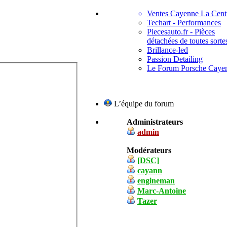
Ventes Cayenne La Cent
Techart - Performances
Piecesauto.fr - Pièces
détachées de toutes sorte
Brillance-led
Passion Detailing
Le Forum Porsche Caye
L’équipe du forum
Administrateurs
admin
Modérateurs
[DSC]
cayann
engineman
Marc-Antoine
Tazer