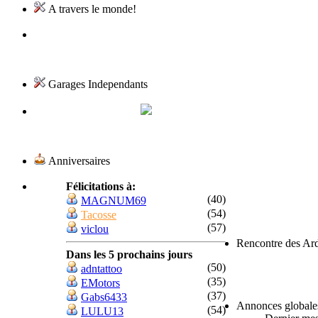
A travers le monde!
Garages Independants
Anniversaires
Félicitations à:
(40)
MAGNUM69
(54)
Tacosse
(57)
viclou
Rencontre des Ar
Dans les 5 prochains jours
(50)
adntattoo
(35)
EMotors
(37)
Gabs6433
Annonces globale
(54)
LULU13