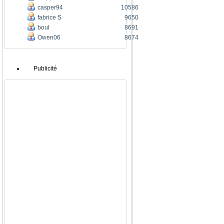
casper94
10586
fabrice S
9650
boul
8691
Owen06
8674
Publicité