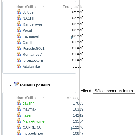
Nom d’utilisateur
Enregistré le
05 Aoû
Juju89
03 Aoû
NASHH
03 Aoû
Rangerover
02 Aoû
Pacal
02 Aoû
nathanael
01 Aoû
Carllll
01 Aoû
Porsche8001
01 Aoû
Romain957
01 Aoû
lorenzo.korn
31 Juil
Adalamike
Meilleurs posteurs
Aller à:
Nom d’utilisateur
Messages
cayann
17663
mavmax
16329
Tazer
14242
Marc-Antoine
13554
CARRERA
12270
muppetshow
10877