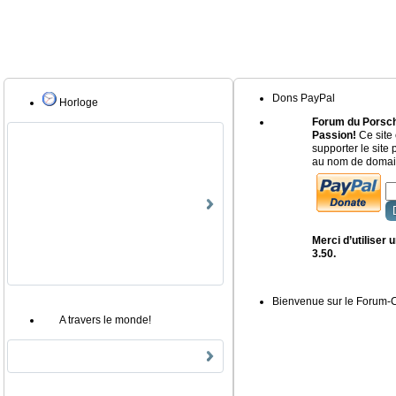
Dons PayPal
Horloge
Forum du Porsch
Passion!
Ce site 
supporter le site
au nom de domain
Merci d’utiliser
3.50.
Bienvenue sur le Forum
A travers le monde!