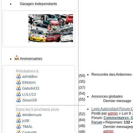
Garages Independants
Anniversaires
Félicitations à:
Rencontre des Ardennes 
(50)
adntattoo
(35)
EMotors
(37)
Gabs6433
(54)
LULU13
Annonces globales
(55)
Simon59
Dernier message
Logo Autocollant Forum
Dans les 5 prochains jours
Posté par
admin
» Lun 9 J
(52)
delafernuze
Forum:
Commentaires, Su
(64)
jc08
Forum
• Réponses:
132
•
(48)
TIMAL
Dernier message
p
admin
(49)
Cedro06