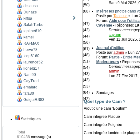
Sam 9 Mai 2026, 
(50)
chsousa
(68)
Insérer les photos dans 
Dunaze
Posté par
Tacosse
» Lun 2
kiffsa
Forum:
Aide pour l'utili
(47)
SalahTurbo
Cayenne
• Réponses:
19
(42)
Dernier message
p
topline610
cayann
(44)
kamel
Ven 11 Juil 2025, 
(56)
RAFMAX
Journal d'édition
(61)
herve78
Posté par
admin
» Lun 27
(48)
Icep6160
Forum:
Partie - Entre Me
(51)
Moderateurs
• Réponses
laurence52
Dernier message
p
(54)
lionelg17
admin
(43)
Nani90
Lun 27 Fév 2017, 
(43)
Cay'Fred
(53)
emalard
(64)
Sondages
fafa30
(42)
GuiguiRS83
Quel type de Cam ?
Ajout d'une cam "Bouton"
Cam intégrée Plaque
Statistiques
Cam intégrée Poignée
Total
Cam intégrée lumière de plaque
610438
message(s)