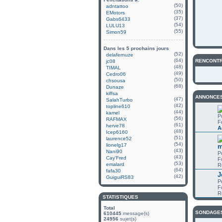
(50)
adntattoo
(35)
EMotors
(37)
Gabs6433
(54)
LULU13
(55)
Simon59
Dans les 5 prochains jours
(52)
delafernuze
(64)
RENCONTR
jc08
(48)
TIMAL
(49)
Cedro06
(50)
chsousa
(68)
Dunaze
kiffsa
ANNONCE
(47)
SalahTurbo
(42)
topline610
(44)
kamel
P
(56)
RAFMAX
F
(61)
herve78
A
(48)
Icep6160
(51)
laurence52
(54)
lionelg17
m
(43)
Nani90
P
(43)
Cay'Fred
F
(53)
emalard
R
(64)
fafa30
J
(42)
GuiguiRS83
P
F
R
STATISTIQUES
Total
SONDAGE
610445
message(s)
24956
sujet(s)