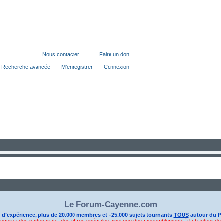
e Cayenne - Actualites, Debats, Annonces, Discussions, Avis et Passion!. Cli
Nous contacter
Faire un don
Recherche avancée
M’enregistrer
Connexion
Le Forum-Cayenne.com
s d’expérience, plus de 20.000 membres et +25.000 sujets tournants
TOUS
autour du P
ouverez des partenariats, des offres spéciales ainsi que des rassemblements à la hauteur d