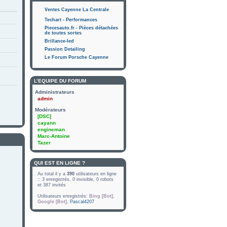
Ventes Cayenne La Centrale
Techart - Performances
Piecesauto.fr - Pièces détachées
de toutes sortes
Brillance-led
Passion Detailing
Le Forum Porsche Cayenne
L’ÉQUIPE DU FORUM
Administrateurs
admin
Modérateurs
[DSC]
cayann
engineman
Marc-Antoine
Tazer
QUI EST EN LIGNE ?
Au total il y a
390
utilisateurs en ligne
:: 3 enregistrés, 0 invisible, 0 robots
et 387 invités
Utilisateurs enregistrés:
Bing [Bot]
,
Google [Bot]
,
Pascal4207