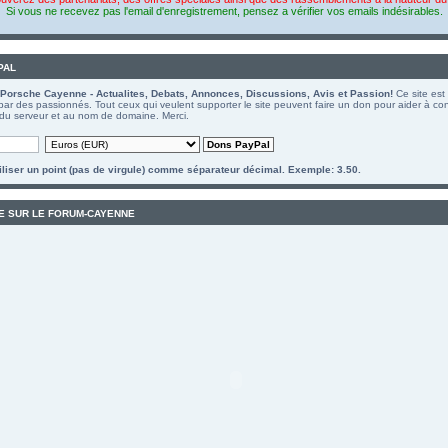
Si vous ne recevez pas l'email d'enregistrement, pensez a vérifier vos emails indésirables.
PAL
Porsche Cayenne - Actualites, Debats, Annonces, Discussions, Avis et Passion!
Ce site est
 par des passionnés. Tout ceux qui veulent supporter le site peuvent faire un don pour aider à con
du serveur et au nom de domaine. Merci.
tiliser un point (pas de virgule) comme séparateur décimal. Exemple: 3.50.
E SUR LE FORUM-CAYENNE