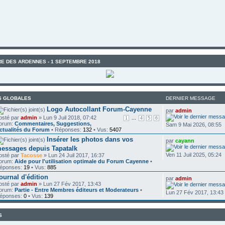
E DES ARDENNES - 1 SEPTEMBRE 2018
S GLOBALES
DERNIER MESSAGE
Logo Autocollant Forum-Cayenne
par
admin
osté par
admin
» Lun 9 Juil 2018, 07:42
...
1
4
5
6
orum:
Commentaires, Suggestions,
Sam 9 Mai 2026, 08:55
ctualités du Forum
• Réponses:
132
• Vus:
5407
Insérer les photos dans vos
par
cayann
essages depuis Tapatalk
Ven 11 Juil 2025, 05:24
osté par
Tacosse
» Lun 24 Juil 2017, 16:37
orum:
Aide pour l'utilisation optimale du Forum Cayenne
•
éponses:
19
• Vus:
885
ournal d'édition
par
admin
osté par
admin
» Lun 27 Fév 2017, 13:43
orum:
Partie - Entre Membres éditeurs et Moderateurs
•
Lun 27 Fév 2017, 13:43
éponses:
0
• Vus:
139
S