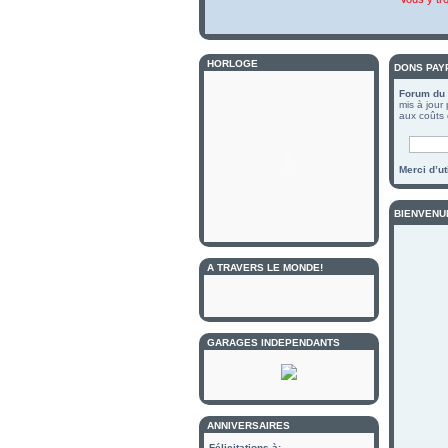
HORLOGE
DONS PAY
Forum du 
mis à jour
aux coûts 
Merci d’u
BIENVENU
A TRAVERS LE MONDE!
GARAGES INDEPENDANTS
ANNIVERSAIRES
Félicitations à: