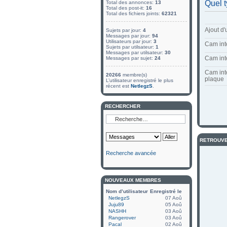
Quel 
Total des annonces:
13
Total des post-it:
16
Total des fichiers joints:
62321
Ajout d
Sujets par jour:
4
Messages par jour:
94
Utilisateurs par jour:
3
Cam int
Sujets par utilsateur:
1
Messages par utilsateur:
30
Cam int
Messages par sujet:
24
Cam int
20266
membre(s)
plaque
L’utilisateur enregistré le plus
récent est
NetlegzS
.
RECHERCHER
RETROUVE
Recherche avancée
NOUVEAUX MEMBRES
Nom d’utilisateur
Enregistré le
NetlegzS
07 Aoû
Juju89
05 Aoû
NASHH
03 Aoû
Rangerover
03 Aoû
Pacal
02 Aoû