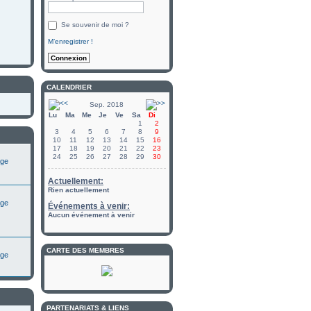
Se souvenir de moi ?
M’enregistrer !
CALENDRIER
Sep. 2018
Lu
Ma
Me
Je
Ve
Sa
Di
1
2
3
4
5
6
7
8
9
10
11
12
13
14
15
16
17
18
19
20
21
22
23
24
25
26
27
28
29
30
Actuellement:
Rien actuellement
Événements à venir:
Aucun événement à venir
CARTE DES MEMBRES
PARTENARIATS & LIENS