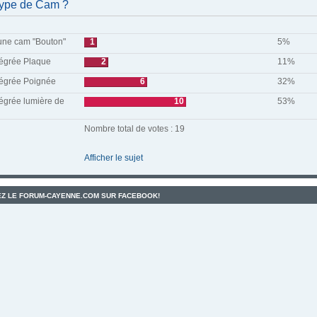
type de Cam ?
'une cam "Bouton"
1
5%
égrée Plaque
2
11%
égrée Poignée
6
32%
égrée lumière de
10
53%
Nombre total de votes : 19
Afficher le sujet
Z LE FORUM-CAYENNE.COM SUR FACEBOOK!