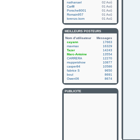
nathanael
02 Aoû
Carllll
01 Aoû
Porsche8001
01 Aoû
Romain957
01 Aoû
lorenzo.korn
01 Aoû
MEILLEURS POSTEURS
Nom d’utilisateur
Messages
cayann
17663
mavmax
16329
Tazer
14243
Marc-Antoine
13554
CARRERA
12270
muppetshow
10877
casper94
10586
fabrice S
9650
boul
8691
Owen06
8674
PUBLICITÉ