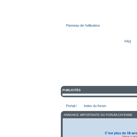
Bienvenue sur Forum du Porsch
Panneau de l’utilisateur
FAQ
PUBLICITÉS
Portail
/
Index du forum
ANNONCE IMPORTANTE DU FORUM-CAYENNE
C'est plus de 18 an
Vous y tr