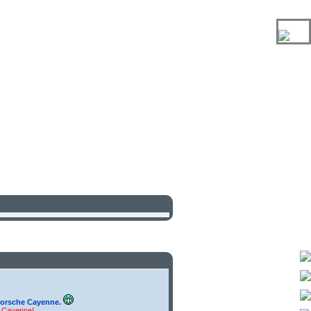
quez ici pour vous enregistrer
orsche Cayenne.
u Cayenne!