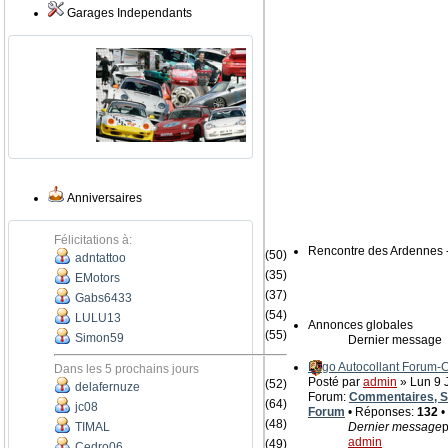
Garages Independants
Anniversaires
Félicitations à:
Rencontre des Ardennes 
(50)
adntattoo
(35)
EMotors
(37)
Gabs6433
(54)
LULU13
Annonces globales
(55)
Simon59
Dernier message
Logo Autocollant Forum
Dans les 5 prochains jours
Posté par
admin
» Lun 9 J
(52)
delafernuze
Forum:
Commentaires, Su
(64)
jc08
Forum
• Réponses:
132
•
(48)
TIMAL
Dernier message
p
admin
(49)
Cedro06