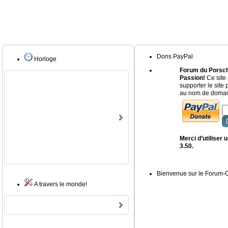
Dons PayPal
Horloge
Forum du Porsch
Passion!
Ce site 
supporter le site
au nom de domain
Merci d’utiliser
3.50.
Bienvenue sur le Forum
A travers le monde!