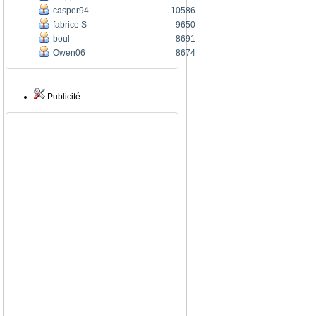
casper94
10586
fabrice S
9650
boul
8691
Owen06
8674
Publicité