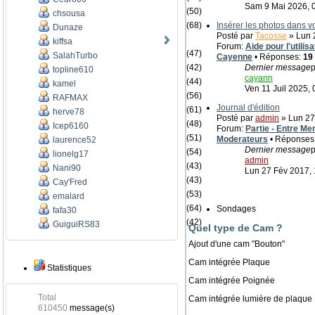
Sam 9 Mai 2026, 
(50)
chsousa
(68)
Insérer les photos dans 
Dunaze
Posté par
Tacosse
» Lun 2
kiffsa
Forum:
Aide pour l'utili
(47)
SalahTurbo
Cayenne
• Réponses:
19
(42)
Dernier message
p
topline610
cayann
(44)
kamel
Ven 11 Juil 2025, 
(56)
RAFMAX
Journal d'édition
(61)
herve78
Posté par
admin
» Lun 27
(48)
Icep6160
Forum:
Partie - Entre Me
(51)
Moderateurs
• Réponses
laurence52
Dernier message
p
(54)
lionelg17
admin
(43)
Nani90
Lun 27 Fév 2017, 
(43)
Cay'Fred
(53)
emalard
(64)
Sondages
fafa30
(42)
GuiguiRS83
Quel type de Cam ?
Ajout d'une cam "Bouton"
Cam intégrée Plaque
Statistiques
Cam intégrée Poignée
Total
Cam intégrée lumière de plaque
610450
message(s)