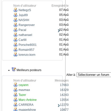
Nom d’utilisateur
Enregistré le
07 Aoû
NetlegzS
05 Aoû
Juju89
03 Aoû
NASHH
03 Aoû
Rangerover
02 Aoû
Pacal
02 Aoû
nathanael
01 Aoû
Carllll
01 Aoû
Porsche8001
01 Aoû
Romain957
01 Aoû
lorenzo.korn
Meilleurs posteurs
Aller à:
Nom d’utilisateur
Messages
cayann
17663
mavmax
16329
Tazer
14243
Marc-Antoine
13554
CARRERA
12270
muppetshow
10877