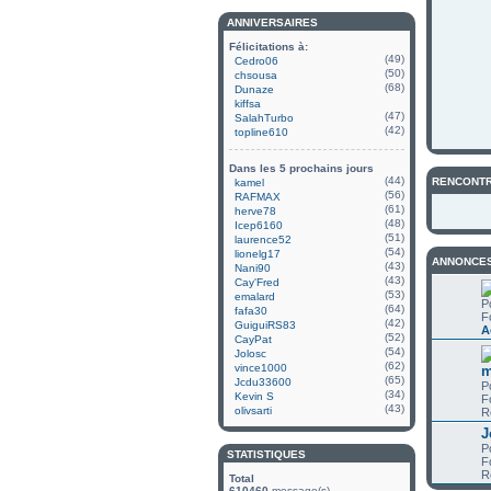
ANNIVERSAIRES
Félicitations à:
(49)
Cedro06
(50)
chsousa
(68)
Dunaze
kiffsa
(47)
SalahTurbo
(42)
topline610
Dans les 5 prochains jours
(44)
RENCONTR
kamel
(56)
RAFMAX
(61)
herve78
(48)
Icep6160
(51)
laurence52
(54)
lionelg17
ANNONCE
(43)
Nani90
(43)
Cay'Fred
(53)
emalard
P
(64)
fafa30
F
(42)
GuiguiRS83
A
(52)
CayPat
(54)
Jolosc
(62)
vince1000
m
(65)
Jcdu33600
P
(34)
Kevin S
F
(43)
olivsarti
R
J
P
STATISTIQUES
F
R
Total
610460
message(s)