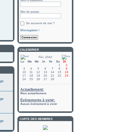
Nom d’utilisateur:
Mot de passe:
Se souvenir de moi ?
M’enregistrer !
CALENDRIER
Fév. 2042
Lu
Ma
Me
Je
Ve
Sa
Di
1
2
3
4
5
6
7
8
9
10
11
12
13
14
15
16
17
18
19
20
21
22
23
24
25
26
27
28
Actuellement:
Rien actuellement
Événements à venir:
Aucun événement à venir
CARTE DES MEMBRES