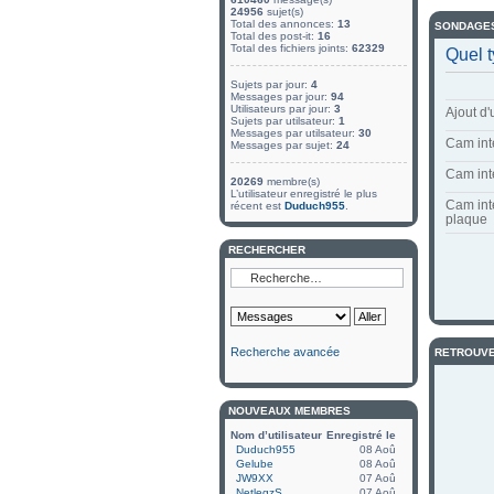
24956
sujet(s)
Total des annonces:
13
SONDAGE
Total des post-it:
16
Total des fichiers joints:
62329
Quel 
Sujets par jour:
4
Messages par jour:
94
Utilisateurs par jour:
3
Ajout d
Sujets par utilsateur:
1
Messages par utilsateur:
30
Cam int
Messages par sujet:
24
Cam int
20269
membre(s)
L’utilisateur enregistré le plus
Cam int
récent est
Duduch955
.
plaque
RECHERCHER
Recherche avancée
RETROUVE
NOUVEAUX MEMBRES
Nom d’utilisateur
Enregistré le
Duduch955
08 Aoû
Gelube
08 Aoû
JW9XX
07 Aoû
NetlegzS
07 Aoû