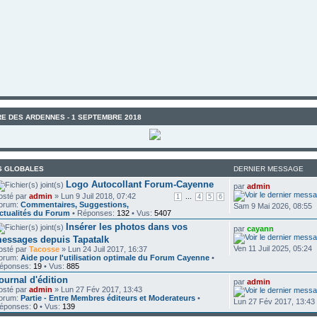
E DES ARDENNES - 1 SEPTEMBRE 2018
S GLOBALES
DERNIER MESSAGE
Logo Autocollant Forum-Cayenne
par
admin
osté par
admin
» Lun 9 Juil 2018, 07:42
...
1
4
5
6
orum:
Commentaires, Suggestions,
Sam 9 Mai 2026, 08:55
ctualités du Forum
• Réponses:
132
• Vus:
5407
Insérer les photos dans vos
par
cayann
essages depuis Tapatalk
Ven 11 Juil 2025, 05:24
osté par
Tacosse
» Lun 24 Juil 2017, 16:37
orum:
Aide pour l'utilisation optimale du Forum Cayenne
•
éponses:
19
• Vus:
885
ournal d'édition
par
admin
osté par
admin
» Lun 27 Fév 2017, 13:43
orum:
Partie - Entre Membres éditeurs et Moderateurs
•
Lun 27 Fév 2017, 13:43
éponses:
0
• Vus:
139