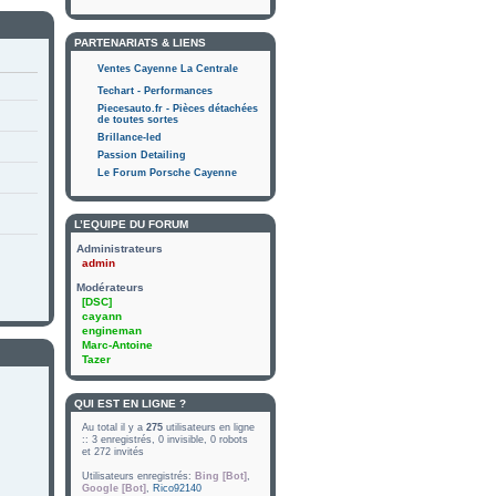
PARTENARIATS & LIENS
Ventes Cayenne La Centrale
Techart - Performances
Piecesauto.fr - Pièces détachées
de toutes sortes
Brillance-led
Passion Detailing
Le Forum Porsche Cayenne
L’ÉQUIPE DU FORUM
Administrateurs
admin
Modérateurs
[DSC]
cayann
engineman
Marc-Antoine
Tazer
QUI EST EN LIGNE ?
Au total il y a
275
utilisateurs en ligne
:: 3 enregistrés, 0 invisible, 0 robots
et 272 invités
Utilisateurs enregistrés:
Bing [Bot]
,
Google [Bot]
,
Rico92140