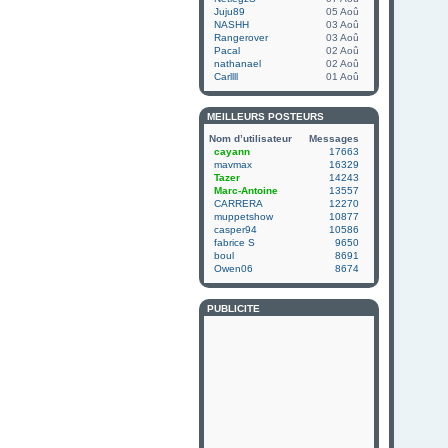
Juju89
05 Aoû
NASHH
03 Aoû
Rangerover
03 Aoû
Pacal
02 Aoû
nathanael
02 Aoû
Carllll
01 Aoû
MEILLEURS POSTEURS
Nom d’utilisateur
Messages
cayann
17663
mavmax
16329
Tazer
14243
Marc-Antoine
13557
CARRERA
12270
muppetshow
10877
casper94
10586
fabrice S
9650
boul
8691
Owen06
8674
PUBLICITÉ