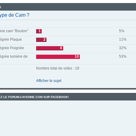
S
type de Cam ?
'une cam "Bouton"
1
5%
égrée Plaque
2
11%
égrée Poignée
6
32%
égrée lumière de
10
53%
Nombre total de votes : 19
Afficher le sujet
Z LE FORUM-CAYENNE.COM SUR FACEBOOK!