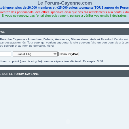
Le Forum-Cayenne.com
xpérience, plus de 20.000 membres et +25.000 sujets tournants
TOUS
autour du Porsc
ouverez des partenariats, des offres spéciales ainsi que des rassemblements à la hauteur d
Si vous ne recevez pas l'email d'enregistrement, pensez a vérifier vos emails indésirables.
PAL
Porsche Cayenne - Actualites, Debats, Annonces, Discussions, Avis et Passion!
Ce site est
 par des passionnés. Tout ceux qui veulent supporter le site peuvent faire un don pour aider à con
du serveur et au nom de domaine. Merci.
tiliser un point (pas de virgule) comme séparateur décimal. Exemple: 3.50.
E SUR LE FORUM-CAYENNE