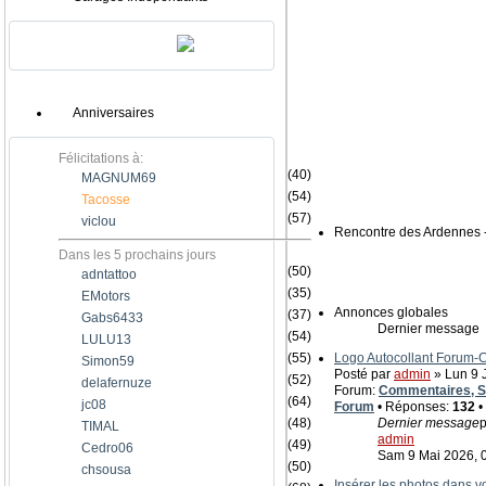
Anniversaires
Félicitations à:
(40)
MAGNUM69
(54)
Tacosse
(57)
viclou
Rencontre des Ardennes 
Dans les 5 prochains jours
(50)
adntattoo
(35)
EMotors
Annonces globales
(37)
Gabs6433
Dernier message
(54)
LULU13
(55)
Logo Autocollant Forum
Simon59
Posté par
admin
» Lun 9 J
(52)
delafernuze
Forum:
Commentaires, Su
(64)
jc08
Forum
• Réponses:
132
•
(48)
Dernier message
p
TIMAL
admin
(49)
Cedro06
Sam 9 Mai 2026, 
(50)
chsousa
Insérer les photos dans 