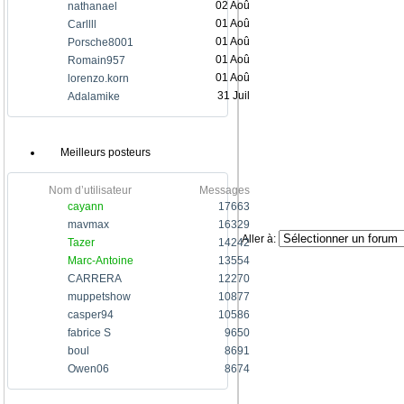
02 Aoû
nathanael
01 Aoû
Carllll
01 Aoû
Porsche8001
01 Aoû
Romain957
01 Aoû
lorenzo.korn
31 Juil
Adalamike
Meilleurs posteurs
Nom d’utilisateur
Messages
cayann
17663
mavmax
16329
Aller à:
Tazer
14242
Marc-Antoine
13554
CARRERA
12270
muppetshow
10877
casper94
10586
fabrice S
9650
boul
8691
Owen06
8674