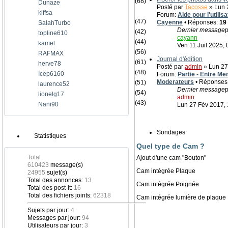
(68)
Dunaze
Posté par
Tacosse
» Lun 2
kiffsa
Forum:
Aide pour l'utili
(47)
Cayenne
• Réponses:
19
SalahTurbo
Dernier message
p
(42)
topline610
cayann
(44)
kamel
Ven 11 Juil 2025, 
(56)
RAFMAX
Journal d'édition
(61)
herve78
Posté par
admin
» Lun 27
(48)
Icep6160
Forum:
Partie - Entre Me
Moderateurs
• Réponses
(51)
laurence52
Dernier message
p
(54)
lionelg17
admin
(43)
Nani90
Lun 27 Fév 2017, 
Sondages
Statistiques
Quel type de Cam ?
Total
Ajout d'une cam "Bouton"
610423
message(s)
Cam intégrée Plaque
24955
sujet(s)
Total des annonces:
13
Cam intégrée Poignée
Total des post-it:
16
Total des fichiers joints:
62318
Cam intégrée lumière de plaque
Sujets par jour:
4
Messages par jour:
94
Utilisateurs par jour:
3