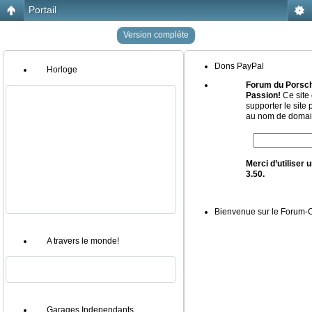
Portail
Version compléte
Dons PayPal
Horloge
Forum du Porsch
Passion!
Ce site 
supporter le site
au nom de domain
Merci d’utiliser
3.50.
Bienvenue sur le Forum
A travers le monde!
Garages Independants