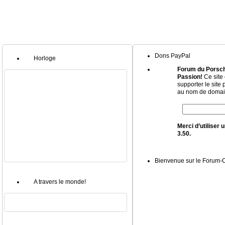
Dons PayPal
Horloge
Forum du Porsch
Passion!
Ce site 
supporter le site
au nom de domain
Merci d’utiliser
3.50.
Bienvenue sur le Forum
A travers le monde!