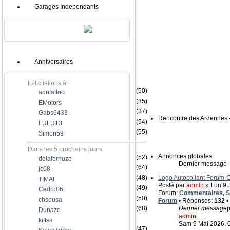
Garages Independants
Anniversaires
Félicitations à:
(50)
adntattoo
(35)
EMotors
(37)
Gabs6433
Rencontre des Ardennes 
(54)
LULU13
(55)
Simon59
Dans les 5 prochains jours
Annonces globales
(52)
delafernuze
Dernier message
(64)
jc08
(48)
Logo Autocollant Forum
TIMAL
Posté par
admin
» Lun 9 J
(49)
Cedro06
Forum:
Commentaires, Su
(50)
chsousa
Forum
• Réponses:
132
•
(68)
Dernier message
p
Dunaze
admin
kiffsa
Sam 9 Mai 2026, 
(47)