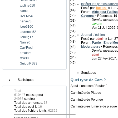
SalahTurbo
Insérer les photos dans 
(42)
topline610
Posté par
Tacosse
» Lun 2
(44)
kamel
Forum:
Aide pour l'utili
(56)
Cayenne
• Réponses:
19
RAFMAX
Dernier message
p
(61)
herve78
cayann
(48)
Icep6160
Ven 11 Juil 2025, 
(51)
laurence52
Journal d'édition
(54)
lionelg17
Posté par
admin
» Lun 27
(43)
Nani90
Forum:
Partie - Entre Me
Moderateurs
• Réponses
(43)
Cay'Fred
Dernier message
p
(53)
emalard
admin
(64)
fafa30
Lun 27 Fév 2017, 
(42)
GuiguiRS83
Sondages
Quel type de Cam ?
Statistiques
Ajout d'une cam "Bouton"
Total
Cam intégrée Plaque
610447
message(s)
24956
sujet(s)
Cam intégrée Poignée
Total des annonces:
13
Cam intégrée lumière de plaque
Total des post-it:
16
Total des fichiers joints:
62322