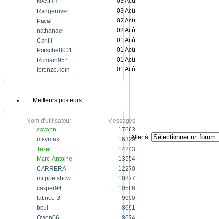
03 Aoû
NASHH
03 Aoû
Rangerover
02 Aoû
Pacal
02 Aoû
nathanael
01 Aoû
Carllll
01 Aoû
Porsche8001
01 Aoû
Romain957
01 Aoû
lorenzo.korn
Meilleurs posteurs
Nom d’utilisateur
Messages
cayann
17663
Aller à:
mavmax
16329
Tazer
14243
Marc-Antoine
13554
CARRERA
12270
muppetshow
10877
casper94
10586
fabrice S
9650
boul
8691
Owen06
8674