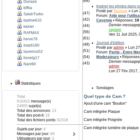
(68)
Dunaze
Insérer les photos dans 
kiffsa
Posté par
Tacosse
» Lun 2
(47)
SalahTurbo
Forum:
Aide pour l'utili
(42)
topline610
Cayenne
• Réponses:
19
Dernier message
p
(44)
kamel
cayann
(56)
RAFMAX
Ven 11 Juil 2025, 
(61)
herve78
Journal d'édition
(48)
Icep6160
Posté par
admin
» Lun 27
(51)
laurence52
Forum:
Partie - Entre Me
(54)
Moderateurs
• Réponses
lionelg17
Dernier message
p
(43)
Nani90
admin
Lun 27 Fév 2017, 
Statistiques
Sondages
Quel type de Cam ?
Total
610422
message(s)
Ajout d'une cam "Bouton"
24955
sujet(s)
Total des annonces:
13
Cam intégrée Plaque
Total des post-it:
16
Cam intégrée Poignée
Total des fichiers joints:
62318
Cam intégrée lumière de plaque
Sujets par jour:
4
Messages par jour:
94
Utilisateurs par jour:
3