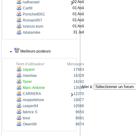
02 Aoû
nathanael
01 Aoû
Carllll
01 Aoû
Porsche8001
01 Aoû
Romain957
01 Aoû
lorenzo.korn
31 Juil
Adalamike
Meilleurs posteurs
Nom d’utilisateur
Messages
cayann
17663
mavmax
16329
Tazer
14242
Aller à:
Marc-Antoine
13554
CARRERA
12270
muppetshow
10877
casper94
10586
fabrice S
9650
boul
8691
Owen06
8674