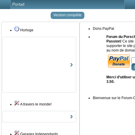
Portail
Version compléte
Dons PayPal
Horloge
Forum du Porsch
Passion!
Ce site 
supporter le site
au nom de domain
Merci d’utiliser
3.50.
Bienvenue sur le Forum
A travers le monde!
Garages Independants