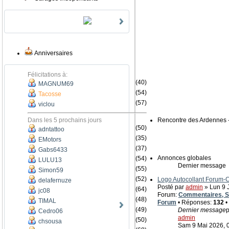
Anniversaires
Félicitations à:
(40)
MAGNUM69
(54)
Tacosse
(57)
viclou
Dans les 5 prochains jours
Rencontre des Ardennes 
(50)
adntattoo
(35)
EMotors
(37)
Gabs6433
Annonces globales
(54)
LULU13
Dernier message
(55)
Simon59
(52)
Logo Autocollant Forum
delafernuze
Posté par
admin
» Lun 9 J
(64)
jc08
Forum:
Commentaires, Su
(48)
TIMAL
Forum
• Réponses:
132
•
(49)
Dernier message
p
Cedro06
admin
(50)
chsousa
Sam 9 Mai 2026, 