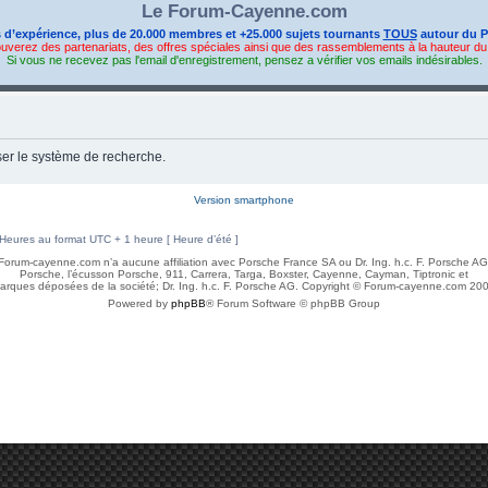
Le Forum-Cayenne.com
s d’expérience, plus de 20.000 membres et +25.000 sujets tournants
TOUS
autour du P
ouverez des partenariats, des offres spéciales ainsi que des rassemblements à la hauteur d
Si vous ne recevez pas l'email d'enregistrement, pensez a vérifier vos emails indésirables.
ser le système de recherche.
Version smartphone
Heures au format UTC + 1 heure [ Heure d’été ]
Forum-cayenne.com n’a aucune affiliation avec Porsche France SA ou Dr. Ing. h.c. F. Porsche AG
Porsche, l’écusson Porsche, 911, Carrera, Targa, Boxster, Cayenne, Cayman, Tiptronic et
rques déposées de la société; Dr. Ing. h.c. F. Porsche AG. Copyright © Forum-cayenne.com 2008
Powered by
phpBB
® Forum Software © phpBB Group