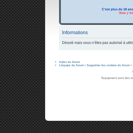
C'est plus de 18 an
Vous y tr
Informations
Désolé mais vous n’êtes pas autorisé à utili
Index du forum
L’équipe du forum
•
Supprimer les cookies du forum
• 
Tequipment sont des ma