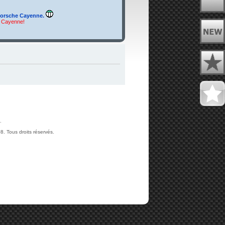
orsche Cayenne.
u Cayenne!
.
. Tous droits réservés.