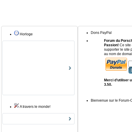
Dons PayPal
Horloge
Forum du Porsch
Passion!
Ce site 
supporter le site
au nom de domain
Merci d’utiliser
3.50.
Bienvenue sur le Forum
A travers le monde!