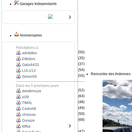
Garages Independants
Anniversaires
Félicitations à:
(50)
adntattoo
(35)
EMotors
(37)
Gabs6433
(54)
LULU13
Rencontre des Ardennes 
(55)
Simon59
Dans les 5 prochains jours
(52)
delafernuze
(64)
jc08
(48)
TIMAL
(49)
Cedro06
(50)
chsousa
(68)
Dunaze
kiffsa
(47)