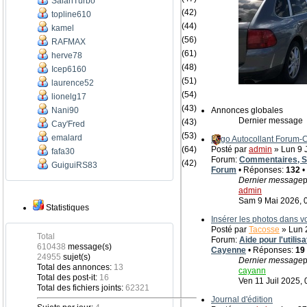
SalahTurbo
(42)
topline610
(44)
kamel
(56)
RAFMAX
(61)
herve78
(48)
Icep6160
(51)
laurence52
(54)
lionelg17
(43)
Nani90
Annonces globales
Dernier message
(43)
Cay'Fred
(53)
emalard
Logo Autocollant Forum
(64)
Posté par
admin
» Lun 9 J
fafa30
Forum:
Commentaires, Su
(42)
GuiguiRS83
Forum
• Réponses:
132
•
Dernier message
p
admin
Sam 9 Mai 2026, 
Statistiques
Insérer les photos dans 
Posté par
Tacosse
» Lun 2
Total
Forum:
Aide pour l'utili
610438
message(s)
Cayenne
• Réponses:
19
24955
sujet(s)
Dernier message
p
Total des annonces:
13
cayann
Total des post-it:
16
Ven 11 Juil 2025, 
Total des fichiers joints:
62321
Journal d'édition