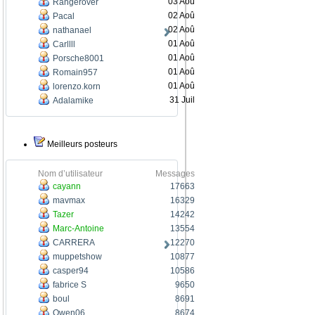
03 Aoû
Rangerover
02 Aoû
Pacal
02 Aoû
nathanael
01 Aoû
Carllll
01 Aoû
Porsche8001
01 Aoû
Romain957
01 Aoû
lorenzo.korn
31 Juil
Adalamike
Meilleurs posteurs
Nom d’utilisateur
Messages
cayann
17663
mavmax
16329
Tazer
14242
Marc-Antoine
13554
CARRERA
12270
muppetshow
10877
casper94
10586
fabrice S
9650
boul
8691
Owen06
8674