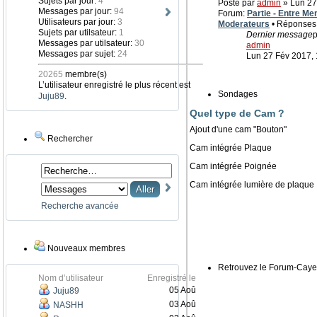
Sujets par jour:
4
Posté par
admin
» Lun 27
Messages par jour:
94
Forum:
Partie - Entre Me
Utilisateurs par jour:
3
Moderateurs
• Réponses
Sujets par utilsateur:
1
Dernier message
p
Messages par utilsateur:
30
admin
Messages par sujet:
24
Lun 27 Fév 2017, 
20265
membre(s)
L’utilisateur enregistré le plus récent est
Sondages
Juju89
.
Quel type de Cam ?
Ajout d'une cam "Bouton"
Rechercher
Cam intégrée Plaque
Cam intégrée Poignée
Cam intégrée lumière de plaque
Recherche avancée
Nouveaux membres
Retrouvez le Forum-Caye
Nom d’utilisateur
Enregistré le
05 Aoû
Juju89
03 Aoû
NASHH